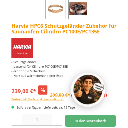
Harvia HPC6 Schutzgeländer Zubehör für
Saunaofen Cilindro PC100E/PC135E
- Schutzgeländer
- passend für Cilindro PC100E/PC135E
- erhöht die Sicherheit
- Holz aus wärmebehandelter Espe
%
239,00 €*
299,00 €*
(20.07% gespart)
Preise inkl. MwSt. zzgl. Versandkosten
Sofort verfügbar, Lieferzeit: ca. 15 Tage
Produkt Anzahl: Gib den gewünschten Wert ein oder benutze die Schaltflächen um di
In den Warenkorb