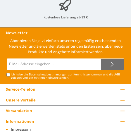
Kostenlose Lieferung
ab 99 €
Newsletter
Abonnieren Sie jetzt einfach unseren regelmäßig erscheinenden
Newsletter und Sie werden stets unter den Ersten sein, über neue
Produkte und Angebote informiert werden.
E-
Mail-
Adresse*
Ich habe die
Datenschutzbestimmungen
zur Kenntnis genommen und die
AGB
gelesen und bin mit ihnen einverstanden.
Service-Telefon
Unsere Vorteile
Versandarten
Informationen
Impressum