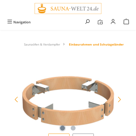
alt springen
Navigation
Saunaöfen & Verdampfer
Einbaurahmen und Schutzgeländer
Bildergalerie überspringen