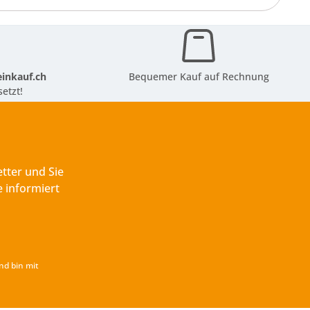
inkauf.ch
Bequemer Kauf auf Rechnung
etzt!
tter und Sie
 informiert
nd bin mit