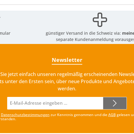
mular
günstiger Versand in die Schweiz via:
meine
separate Kundenanmeldung vorausges
Newsletter
Sie jetzt einfach unseren regelmäßig erscheinenden Newsle
ts unter den Ersten sein, über neue Produkte und Angebote
werden.
E-
Mail-
Adresse*
e
Datenschutzbestimmungen
zur Kenntnis genommen und die
AGB
gelesen u
rstanden.