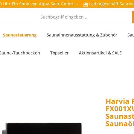
0 Uhr
Ein Shop von Aqua Saar GmbH
-
Ladengeschäft Saarlou
Saunasteuerung
Saunainnenausstattung & Zubehör
Sa
Sauna-Tauchbecken
Topseller
Aktionsartikel & SALE
Harvia 
FX001XW
Saunast
Saunaö