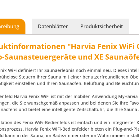
hreibung
Datenblätter
Produktsicherheit
uktinformationen "Harvia Fenix WiFi 
o-Saunasteuergeräte und XE Saunaöf
enix WiFi definiert Ihr Saunaerlebnis noch einmal neu. Dieses inte
mühelose Steuern Ihrer Sauna mit einer benutzerfreundlichen Obe
htigkeit einstellen und Ihren Saunaofen, Belüftung und Beleuchtu
enfeld Harvia Fenix WiFi ist mit der mobilen Anwendung MyHarvia 
ungen, die Sie wunschgemäß anpassen und bei denen Sie Ihre Favori
unaofens und bietet eine intelligente Zeitschaltuhr, die Ihre Saun
llation des Fenix WiFi-Bedienfelds ist einfach und ein integrierter
tionsprozess. Harvia Fenix WiFi-Bedienfelder bieten ein Plug-and-Pl
ld kann in der Sauna, im Badezimmer oder im Wohnzimmer install