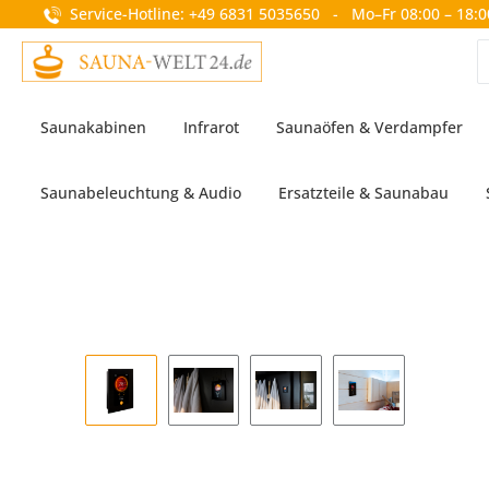
Service-Hotline: +49 6831 5035650 - Mo–Fr 08:00 – 18:0
springen
Zur Hauptnavigation springen
Saunakabinen
Infrarot
Saunaöfen & Verdampfer
Saunabeleuchtung & Audio
Ersatzteile & Saunabau
Bildergalerie überspringen