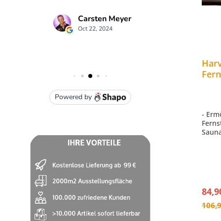
Harv
Fern
von 
Sau
- Erm
Ferns
Sauna
Saun
- Gee
(ab 2
CX170
84,9
106,9