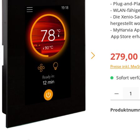
- Plug-and-Pl
- WLAN-fähige
- Die Xenio-S
hergestellt w
- MyHarvia Ap
App Store erhä
279,00
Preise inkl. MwS
Sofort verfü
Produkt Anzahl:
Produktnum