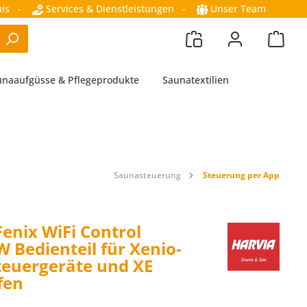
is
-
Services & Dienstleistungen
-
Unser Team
unaaufgüsse & Pflegeprodukte
Saunatextilien
Saunasteuerung
Steuerung per App
Fenix WiFi Control
 Bedienteil für Xenio-
euergeräte und XE
fen