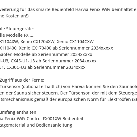
weiterung für das smarte Bedienfeld Harvia Fenix WiFi beinhaltet 
he Kosten an!).
le Steuergeräte:
lle Modelle FX.....
CX1104XW, Xenio CX1704XW, Xenio CX1104CXW
CX110400, Xenio CX170400 ab Seriennummer 2034xxxxx
naofen-Modelle ab Seriennummer 2034xxxxx
1-U3, CX45-U1-U3 ab Seriennummer 2034xxxxx
U1, CX30C-U3 ab Seriennummer 2034xxxx
Zugriff aus der Ferne:
Türsensor (optional erhältlich) von Harvia können Sie den Saunao
en der Sauna sicher steuern. Der Türsensor, der mit dem Steuerge
itsmechanismus gemäß der europäischen Norm für Elektroöfen (SF
rumfang enthalten:
via Fenix WiFi Control FX001XW Bedienteil
tagematerial und Bediensanleitung