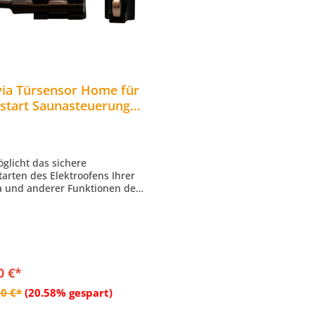
ia Türsensor Home für
start Saunasteuerung
Saunaöfen in
nakabine
öglicht das sichere
tarten des Elektroofens Ihrer
 und anderer Funktionen der
akabine
ignet für Harvia Steuerungen
020) CS110C, CS170, CX110C,
 und Harvia XE-Saunaöfen!
0 €*
In den Warenkorb
0 €*
(20.58% gespart)