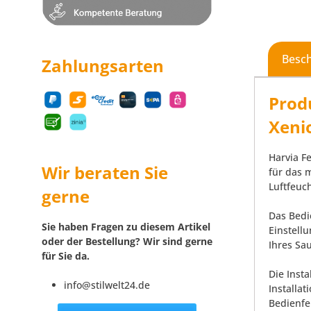
Besc
Zahlungsarten
Prod
Xeni
Harvia F
Wir beraten Sie
für das 
Luftfeuc
gerne
Das Bedi
Sie haben Fragen zu diesem Artikel
Einstell
oder der Bestellung? Wir sind gerne
Ihres Sa
für Sie da.
Die Insta
info@stilwelt24.de
Installa
Bedienfe