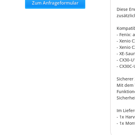
Zum Anfrageformular
Diese Er
zusätzlic
Kompatib
- Fenix: a
- Xenio 
- Xenio 
- XE-Sau
- CX30-U
- CX30C-
Sicherer 
Mit dem 
Funktion
Sicherhe
Im Liefe
- 1x Har
- 1x Mon