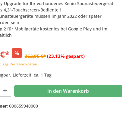
ay-Upgrade für Ihr vorhandenes Xenio-Saunasteuergerät
s 4,3"-Touchscreen-Bedienteil
aunasteuergeräte müssen im Jahr 2022 oder später
orden sein
p 2 für Mobilgeräte kostenlos bei Google Play und im
ltlich
 €*
%
362,95 €*
(23.13% gespart)
t. zzgl. Versandkosten
gbar, Lieferzeit: ca. 1 Tag
 Gib den gewünschten Wert ein oder benutze die Schaltflächen um die Anzahl
In den Warenkorb
mer:
000659940000