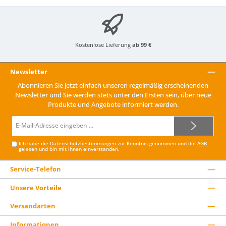
Kostenlose Lieferung
ab 99 €
Newsletter
Abonnieren Sie jetzt einfach unseren regelmäßig erscheinenden
Newsletter und Sie werden stets unter den Ersten sein, über neue
Produkte und Angebote informiert werden.
E-
Mail-
Adresse*
Ich habe die
Datenschutzbestimmungen
zur Kenntnis genommen und die
AGB
gelesen und bin mit ihnen einverstanden.
Service-Telefon
Unsere Vorteile
Versandarten
Informationen