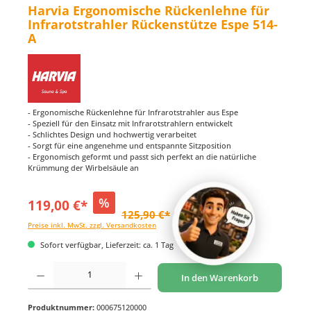
Harvia Ergonomische Rückenlehne für
Infrarotstrahler Rückenstütze Espe 514-
A
- Ergonomische Rückenlehne für Infrarotstrahler aus Espe
- Speziell für den Einsatz mit Infrarotstrahlern entwickelt
- Schlichtes Design und hochwertig verarbeitet
- Sorgt für eine angenehme und entspannte Sitzposition
- Ergonomisch geformt und passt sich perfekt an die natürliche
Krümmung der Wirbelsäule an
%
119,00 €*
125,90 €*
(5.48% gespart)
Preise inkl. MwSt. zzgl. Versandkosten
Sofort verfügbar, Lieferzeit: ca. 1 Tag
Produkt Anzahl: Gib den gewünschten Wert ein oder benutze die Schaltflächen um di
In den Warenkorb
Produktnummer:
000675120000