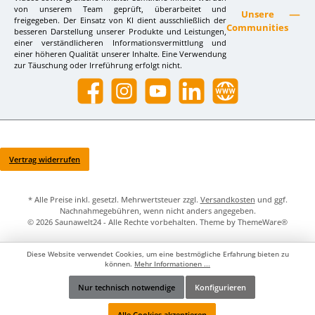
von unserem Team geprüft, überarbeitet und
Unsere
freigegeben. Der Einsatz von KI dient ausschließlich der
Communities
besseren Darstellung unserer Produkte und Leistungen,
einer verständlicheren Informationsvermittlung und
einer höheren Qualität unserer Inhalte. Eine Verwendung
zur Täuschung oder Irreführung erfolgt nicht.
Facebook
Instagram
YouTube
LinkedIn
Website
Vertrag widerrufen
* Alle Preise inkl. gesetzl. Mehrwertsteuer zzgl.
Versandkosten
und ggf.
Nachnahmegebühren, wenn nicht anders angegeben.
© 2026 Saunawelt24 - Alle Rechte vorbehalten. Theme by
ThemeWare®
Diese Website verwendet Cookies, um eine bestmögliche Erfahrung bieten zu
können.
Mehr Informationen ...
Nur technisch notwendige
Konfigurieren
Werkzeugleiste anzeigen
Alle Cookies akzeptieren