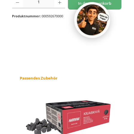
In den Warenkorb
Produktnummer:
000592670000
Produktgalerie überspringen
Passendes Zubehör