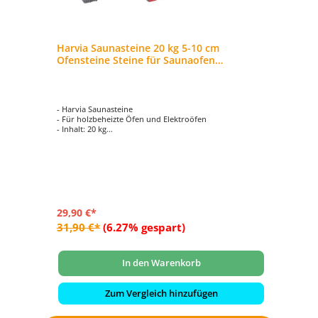
Harvia Saunasteine 20 kg 5-10 cm
Ofensteine Steine für Saunaofen
Elektroofen AC3000
- Harvia Saunasteine
- Für holzbeheizte Öfen und Elektroöfen
- Inhalt: 20 kg
- ideale Größe
- Größe pro Stein ca. 5-10 cm
29,90 €*
31,90 €*
(6.27% gespart)
In den Warenkorb
Zum Vergleich hinzufügen