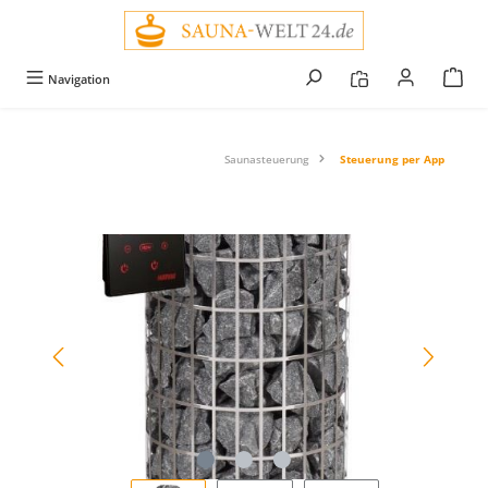
alt springen
Navigation
Saunasteuerung
Steuerung per App
Bildergalerie überspringen