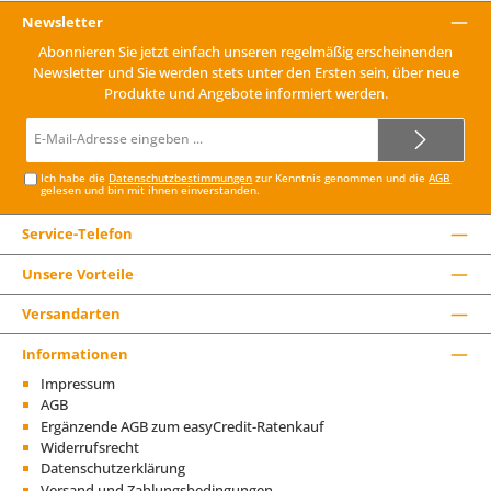
Newsletter
Abonnieren Sie jetzt einfach unseren regelmäßig erscheinenden
Newsletter und Sie werden stets unter den Ersten sein, über neue
Produkte und Angebote informiert werden.
E-
Mail-
Adresse*
Ich habe die
Datenschutzbestimmungen
zur Kenntnis genommen und die
AGB
gelesen und bin mit ihnen einverstanden.
Service-Telefon
Unsere Vorteile
Versandarten
Informationen
Impressum
AGB
Ergänzende AGB zum easyCredit-Ratenkauf
Widerrufsrecht
Datenschutzerklärung
Versand und Zahlungsbedingungen