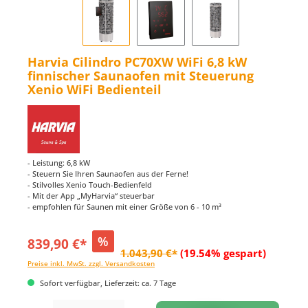
Harvia Cilindro PC70XW WiFi 6,8 kW
finnischer Saunaofen mit Steuerung
Xenio WiFi Bedienteil
- Leistung: 6,8 kW
- Steuern Sie Ihren Saunaofen aus der Ferne!
- Stilvolles Xenio Touch-Bedienfeld
- Mit der App „MyHarvia“ steuerbar
- empfohlen für Saunen mit einer Größe von 6 - 10 m³
%
839,90 €*
1.043,90 €*
(19.54% gespart)
Preise inkl. MwSt. zzgl. Versandkosten
Sofort verfügbar, Lieferzeit: ca. 7 Tage
Produkt Anzahl: Gib den gewünschten Wert ein oder benutze die Schaltflächen um di