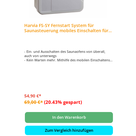
Harvia FS-SY Fernstart System für
Saunasteuerung mobiles Einschalten für
Elektrosaunaöfen
- Ein- und Ausschalten des Saunaofens von überall,
auch von unterwegs
- Kein Warten mehr. Mithilfe des mobilen Einschaltens
können Sie genau dann in die Sauna, wenn Sie wollen.
- Sicherheit beim Saunieren gewähren Ihnen der
Temperatursensor des Steuergeräts
54,90 €*
69,00 €*
(20.43% gespart)
In den Warenkorb
Zum Vergleich hinzufügen