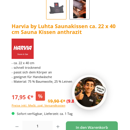
Harvia by Luhta Saunakissen ca. 22 x 40
cm Sauna Kissen anthrazit
- ca. 22 x 40 cm
- schnell trocknend
- passt sich dem Körper an
- geeignet für Handwäsche
- Material: 75 % Baumwolle, 25 % Leinen
%
17,95 €*
19,90 €*
(9.8% gespart)
Preise inkl. MwSt. zzgl. Versandkosten
Sofort verfügbar, Lieferzeit: ca. 1 Tag
Produkt Anzahl: Gib den gewünschten Wert ein oder benutze die Schaltflächen um di
In den Warenkorb