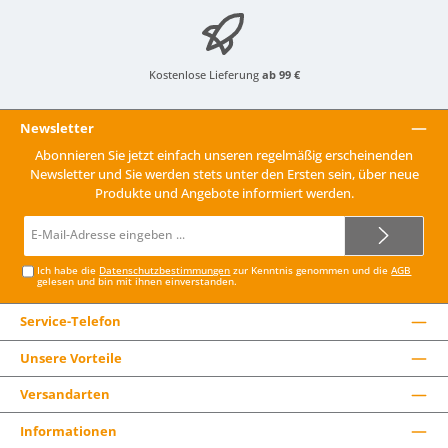
Kostenlose Lieferung
ab 99 €
Newsletter
Abonnieren Sie jetzt einfach unseren regelmäßig erscheinenden
Newsletter und Sie werden stets unter den Ersten sein, über neue
Produkte und Angebote informiert werden.
E-
Mail-
Adresse*
Ich habe die
Datenschutzbestimmungen
zur Kenntnis genommen und die
AGB
gelesen und bin mit ihnen einverstanden.
Service-Telefon
Unsere Vorteile
Versandarten
Informationen