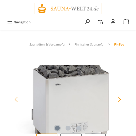
alt springen
Navigation
Saunaöfen & Verdampfer
Finnischer Saunaofen
FinTec
Bildergalerie überspringen