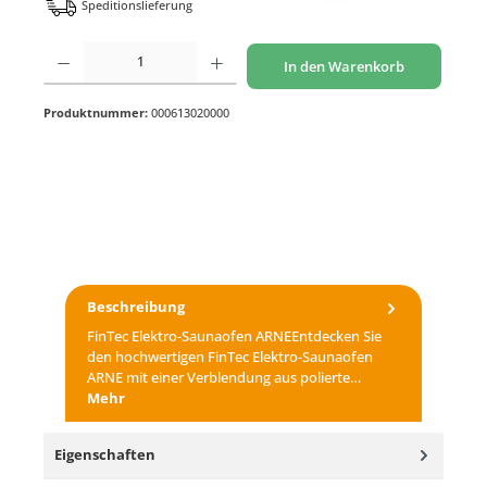
Speditionslieferung
Produkt Anzahl: Gib den gewünschten Wert ein oder benutze die Schaltflächen um di
In den Warenkorb
Produktnummer:
000613020000
Beschreibung
FinTec Elektro-Saunaofen ARNEEntdecken Sie
den hochwertigen FinTec Elektro-Saunaofen
ARNE mit einer Verblendung aus polierte…
Mehr
Eigenschaften