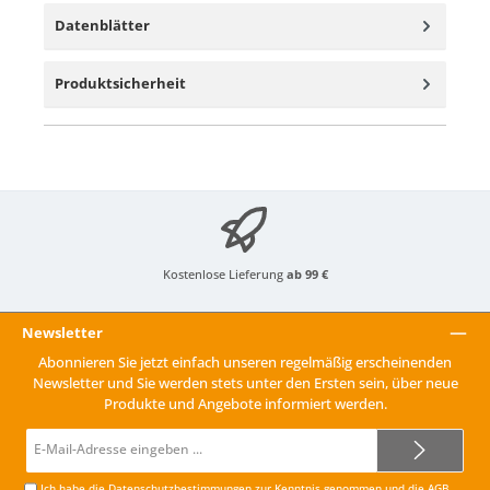
Datenblätter
Produktsicherheit
Kostenlose Lieferung
ab 99 €
Newsletter
Abonnieren Sie jetzt einfach unseren regelmäßig erscheinenden
Newsletter und Sie werden stets unter den Ersten sein, über neue
Produkte und Angebote informiert werden.
E-
Mail-
Adresse*
Ich habe die
Datenschutzbestimmungen
zur Kenntnis genommen und die
AGB