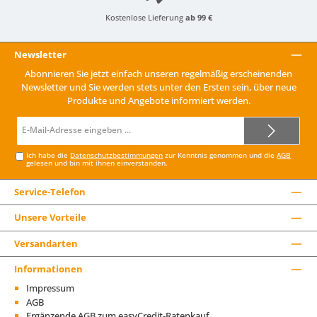
Kostenlose Lieferung
ab 99 €
Newsletter
Abonnieren Sie jetzt einfach unseren regelmäßig erscheinenden
Newsletter und Sie werden stets unter den Ersten sein, über neue
Produkte und Angebote informiert werden.
E-
Mail-
Adresse*
Ich habe die
Datenschutzbestimmungen
zur Kenntnis genommen und die
AGB
gelesen und bin mit ihnen einverstanden.
Service-Telefon
Unsere Vorteile
Versandarten
Informationen
Impressum
AGB
Ergänzende AGB zum easyCredit-Ratenkauf